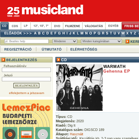
Felhasználónév
WARMATH
Gehenna EP
Jelszó
elfelejtettem a jelszavam
Típus:
CD
Megjelenés:
2020
Kiadó:
Dig It
Katalógus szám:
DIGSCD 189
Állapot:
Használt
Szállítási idő:
Kiszállítás kb. 2-3 nap vagy személyes