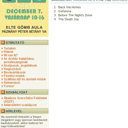
1
Back Into Ashes
2
Gehenna
3
Before The Night's Done
4
The Death Joy
Tartalom
Rólunk
Mi van itt?
Az áruház kialakítása,
termékkategóriák
Árutípusok, árujelölések
Regisztráció
Bevásárlókosár
Fizetési módok
Szállítási idő és átvételi módok
Reklamáció
Fontos!
Általános Szerződési Feltételek
(ÁSZF)
Adatvédelmi szabályzat
Ha szeretnél értesülni a frissen
megjelent vagy újonnan beérkezett
kiadványokról, akkor iratkozz fel
napi hírlevelünkre!