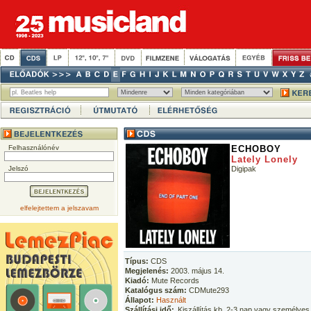
Felhasználónév
ECHOBOY
Lately Lonely
Jelszó
Digipak
elfelejtettem a jelszavam
Típus:
CDS
Megjelenés:
2003. május 14.
Kiadó:
Mute Records
Katalógus szám:
CDMute293
Állapot:
Használt
Szállítási idő:
Kiszállítás kb. 2-3 nap vagy személyes