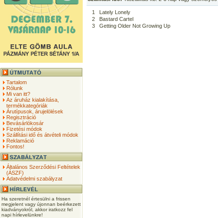
1
Lately Lonely
2
Bastard Cartel
3
Getting Older Not Growing Up
Tartalom
Rólunk
Mi van itt?
Az áruház kialakítása,
termékkategóriák
Árutípusok, árujelölések
Regisztráció
Bevásárlókosár
Fizetési módok
Szállítási idő és átvételi módok
Reklamáció
Fontos!
Általános Szerződési Feltételek
(ÁSZF)
Adatvédelmi szabályzat
Ha szeretnél értesülni a frissen
megjelent vagy újonnan beérkezett
kiadványokról, akkor iratkozz fel
napi hírlevelünkre!