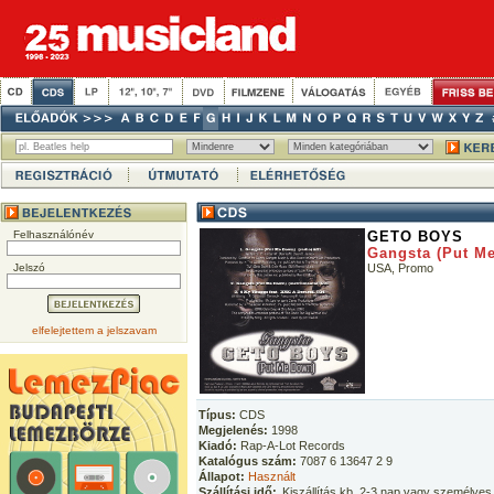
Felhasználónév
GETO BOYS
Gangsta (Put M
Jelszó
USA, Promo
elfelejtettem a jelszavam
Típus:
CDS
Megjelenés:
1998
Kiadó:
Rap-A-Lot Records
Katalógus szám:
7087 6 13647 2 9
Állapot:
Használt
Szállítási idő:
Kiszállítás kb. 2-3 nap vagy személyes