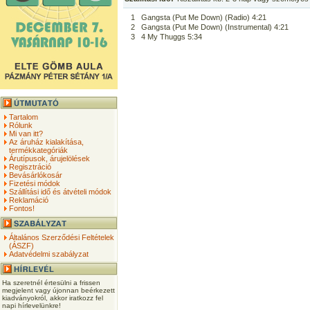
1
Gangsta (Put Me Down) (Radio) 4:21
2
Gangsta (Put Me Down) (Instrumental) 4:21
3
4 My Thuggs 5:34
Tartalom
Rólunk
Mi van itt?
Az áruház kialakítása,
termékkategóriák
Árutípusok, árujelölések
Regisztráció
Bevásárlókosár
Fizetési módok
Szállítási idő és átvételi módok
Reklamáció
Fontos!
Általános Szerződési Feltételek
(ÁSZF)
Adatvédelmi szabályzat
Ha szeretnél értesülni a frissen
megjelent vagy újonnan beérkezett
kiadványokról, akkor iratkozz fel
napi hírlevelünkre!