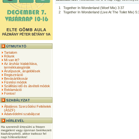
1
Together In Wonderland (Woef Mix) 3:37
2
Together In Wonderland (Live At The Toilet Mix) 5:
Tartalom
Rólunk
Mi van itt?
Az áruház kialakítása,
termékkategóriák
Árutípusok, árujelölések
Regisztráció
Bevásárlókosár
Fizetési módok
Szállítási idő és átvételi módok
Reklamáció
Fontos!
Általános Szerződési Feltételek
(ÁSZF)
Adatvédelmi szabályzat
Ha szeretnél értesülni a frissen
megjelent vagy újonnan beérkezett
kiadványokról, akkor iratkozz fel
napi hírlevelünkre!