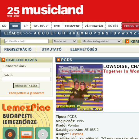
Felhasználónév
LOWNOISE, CH
Together In Wo
Jelszó
elfelejtettem a jelszavam
Típus:
PCDS
Megjelenés:
1995
Kiadó:
Polydor
Katalógus szám:
851985-2
Állapot:
Használt
Szállítási idő:
Kiszállítás kb. 2-3 nap vagy személyes