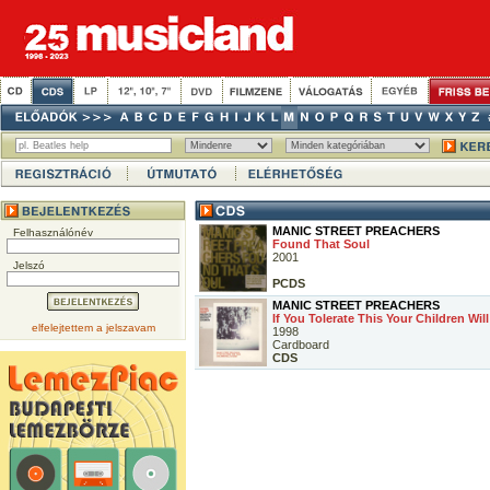
MANIC STREET PREACHERS
Felhasználónév
Found That Soul
2001
Jelszó
PCDS
MANIC STREET PREACHERS
If You Tolerate This Your Children Wil
elfelejtettem a jelszavam
1998
Cardboard
CDS