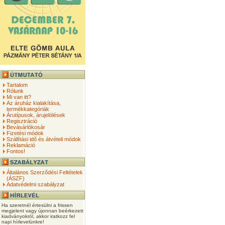
Tartalom
Rólunk
Mi van itt?
Az áruház kialakítása,
termékkategóriák
Árutípusok, árujelölések
Regisztráció
Bevásárlókosár
Fizetési módok
Szállítási idő és átvételi módok
Reklamáció
Fontos!
Általános Szerződési Feltételek
(ÁSZF)
Adatvédelmi szabályzat
Ha szeretnél értesülni a frissen
megjelent vagy újonnan beérkezett
kiadványokról, akkor iratkozz fel
napi hírlevelünkre!