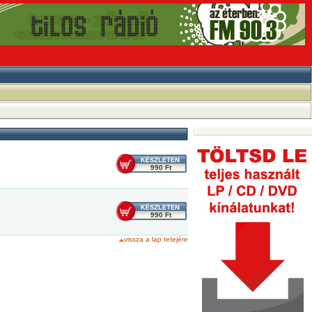
990 Ft
990 Ft
vissza a lap tetejére