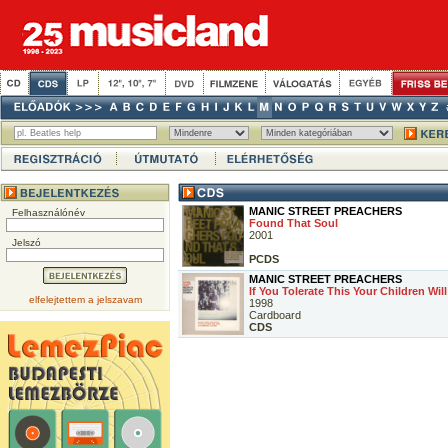
MANIC STREET PREACHERS
Felhasználónév
Found That Soul
2001
Jelszó
PCDS
MANIC STREET PREACHERS
If You Tolerate This Your Children Wil
elfelejtettem a jelszavam
1998
Cardboard
CDS