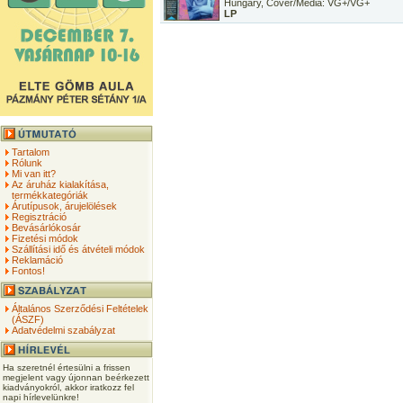
Hungary, Cover/Media: VG+/VG+
LP
Tartalom
Rólunk
Mi van itt?
Az áruház kialakítása,
termékkategóriák
Árutípusok, árujelölések
Regisztráció
Bevásárlókosár
Fizetési módok
Szállítási idő és átvételi módok
Reklamáció
Fontos!
Általános Szerződési Feltételek
(ÁSZF)
Adatvédelmi szabályzat
Ha szeretnél értesülni a frissen
megjelent vagy újonnan beérkezett
kiadványokról, akkor iratkozz fel
napi hírlevelünkre!