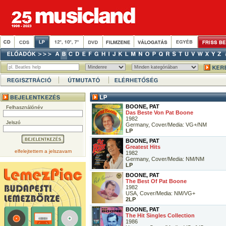
BOONE, PAT
Felhasználónév
Das Beste Von Pat Boone
1982
Jelszó
Germany, Cover/Media: VG+/NM
LP
BOONE, PAT
Greatest Hits
elfelejtettem a jelszavam
1982
Germany, Cover/Media: NM/NM
LP
BOONE, PAT
The Best Of Pat Boone
1982
USA, Cover/Media: NM/VG+
2LP
BOONE, PAT
The Hit Singles Collection
1986