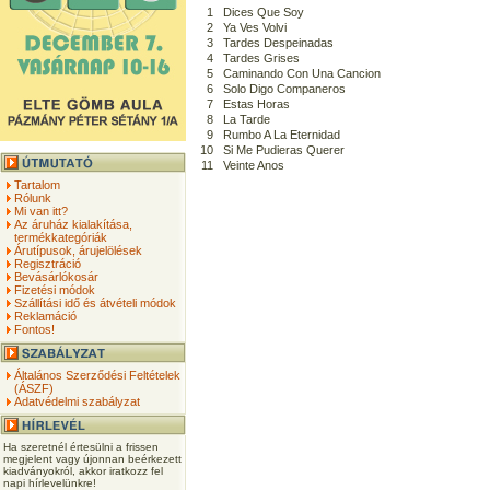
1
Dices Que Soy
2
Ya Ves Volvi
3
Tardes Despeinadas
4
Tardes Grises
5
Caminando Con Una Cancion
6
Solo Digo Companeros
7
Estas Horas
8
La Tarde
9
Rumbo A La Eternidad
10
Si Me Pudieras Querer
11
Veinte Anos
Tartalom
Rólunk
Mi van itt?
Az áruház kialakítása,
termékkategóriák
Árutípusok, árujelölések
Regisztráció
Bevásárlókosár
Fizetési módok
Szállítási idő és átvételi módok
Reklamáció
Fontos!
Általános Szerződési Feltételek
(ÁSZF)
Adatvédelmi szabályzat
Ha szeretnél értesülni a frissen
megjelent vagy újonnan beérkezett
kiadványokról, akkor iratkozz fel
napi hírlevelünkre!