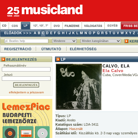
Felhasználónév
CALVO, ELA
Ela Calvo
Jelszó
Cuba, Cover/Media:V
elfelejtettem a jelszavam
Típus:
LP
Kiadó:
Areito
Katalógus szám:
LDA-3411
Állapot:
Használt
Szállítási idő:
Kiszállítás kb. 2-3 nap vagy személyes