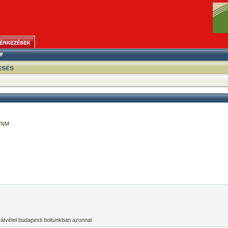
G/NM
 átvétel budapesti boltunkban azonnal