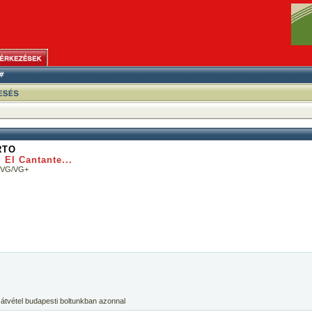
RTO
 El Cantante...
: VG/VG+
 átvétel budapesti boltunkban azonnal