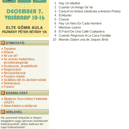
1
Hay Un Madrid
2
Cuando Un Amigo Se Va
3
Carta A Un Artista (dedicata a Antonio Prieto)
4
El Abuelo
5
Chaval
6
Hay Un Nino En Cada Hombre
7
Mientras Llueve
8
El Farol De Una Calle Cualquiera
9
Cuando Regreses A La Casa Familiar
10
Manolo (Sabre una de Jaques Brel)
Tartalom
Rólunk
Mi van itt?
Az áruház kialakítása,
termékkategóriák
Árutípusok, árujelölések
Regisztráció
Bevásárlókosár
Fizetési módok
Szállítási idő és átvételi módok
Reklamáció
Fontos!
Általános Szerződési Feltételek
(ÁSZF)
Adatvédelmi szabályzat
Ha szeretnél értesülni a frissen
megjelent vagy újonnan beérkezett
kiadványokról, akkor iratkozz fel
napi hírlevelünkre!