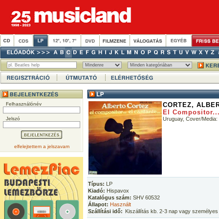
Felhasználónév
CORTEZ, ALBE
El Compositor...
Jelszó
Uruguay, Cover/Media
elfelejtettem a jelszavam
Típus:
LP
Kiadó:
Hispavox
Katalógus szám:
SHV 60532
Állapot:
Használt
Szállítási idő:
Kiszállítás kb. 2-3 nap vagy személyes