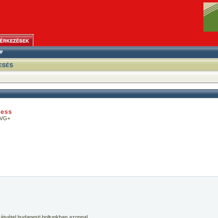
cess
/VG+
 átvétel budapesti boltunkban azonnal