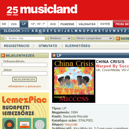
Felhasználónév
CHINA CRISIS
Warped By Suc
Jelszó
UK, Cover/Media: VG+
elfelejtettem a jelszavam
Típus:
LP
Megjelenés:
1994
Kiadó:
Stardumb Recods
Katalógus szám:
STALP001
Állapot:
Használt
Szállítási idő:
Kiszállítás kb. 2-3 nap vagy személyes