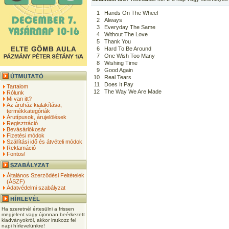
1
Hands On The Wheel
2
Always
3
Everyday The Same
4
Without The Love
5
Thank You
6
Hard To Be Around
7
One Wish Too Many
8
Wishing Time
9
Good Again
10
Real Tears
11
Does It Pay
Tartalom
12
The Way We Are Made
Rólunk
Mi van itt?
Az áruház kialakítása,
termékkategóriák
Árutípusok, árujelölések
Regisztráció
Bevásárlókosár
Fizetési módok
Szállítási idő és átvételi módok
Reklamáció
Fontos!
Általános Szerződési Feltételek
(ÁSZF)
Adatvédelmi szabályzat
Ha szeretnél értesülni a frissen
megjelent vagy újonnan beérkezett
kiadványokról, akkor iratkozz fel
napi hírlevelünkre!