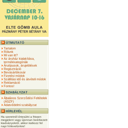
Tartalom
Rólunk
Mi van itt?
Az áruház kialakítása,
termékkategóriák
Árutípusok, árujelölések
Regisztráció
Bevásárlókosár
Fizetési módok
Szállítási idő és átvételi módok
Reklamáció
Fontos!
Általános Szerződési Feltételek
(ÁSZF)
Adatvédelmi szabályzat
Ha szeretnél értesülni a frissen
megjelent vagy újonnan beérkezett
kiadványokról, akkor iratkozz fel
napi hírlevelünkre!