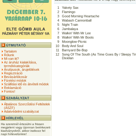
1
Yakety Sax
2
Flamingo
3
Good Morning Heartache
4
Wabash Cannonball
5
Night Train
6
Jambalaya
7
Walkin' With Mr Lee
8
Walkin' With Mr Boots
9
Moonglow-Picnic
10
Body And Soul
11
Barnyard Be-Bop
Tartalom
12
Song Of The South (As Time Goes By / Sleepy Time
Rólunk
Dixielan
Mi van itt?
Az áruház kialakítása,
termékkategóriák
Árutípusok, árujelölések
Regisztráció
Bevásárlókosár
Fizetési módok
Szállítási idő és átvételi módok
Reklamáció
Fontos!
Általános Szerződési Feltételek
(ÁSZF)
Adatvédelmi szabályzat
Ha szeretnél értesülni a frissen
megjelent vagy újonnan beérkezett
kiadványokról, akkor iratkozz fel
napi hírlevelünkre!