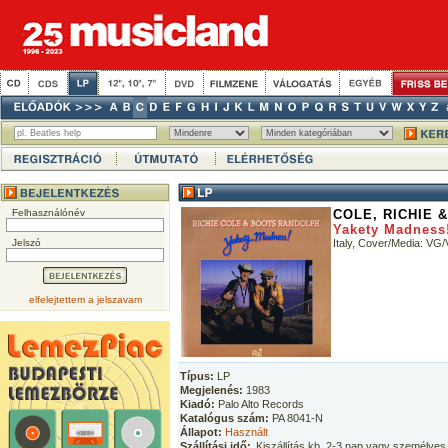
Felhasználónév
COLE, RICHIE 
Yakety Madness
Jelszó
Italy, Cover/Media: VG
elfelejtettem a jelszavam
Típus:
LP
Megjelenés:
1983
Kiadó:
Palo Alto Records
Katalógus szám:
PA 8041-N
Állapot:
Használt
Szállítási idő:
Kiszállítás kb. 2-3 nap vagy személyes