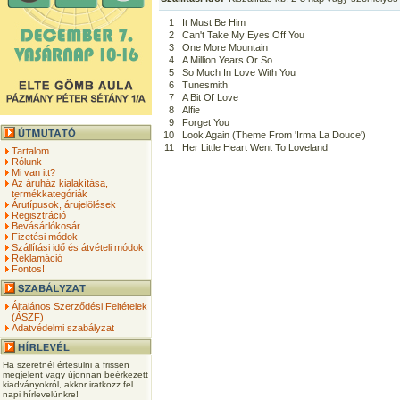
1
It Must Be Him
2
Can't Take My Eyes Off You
3
One More Mountain
4
A Million Years Or So
5
So Much In Love With You
6
Tunesmith
7
A Bit Of Love
8
Alfie
9
Forget You
10
Look Again (Theme From 'Irma La Douce')
11
Her Little Heart Went To Loveland
Tartalom
Rólunk
Mi van itt?
Az áruház kialakítása,
termékkategóriák
Árutípusok, árujelölések
Regisztráció
Bevásárlókosár
Fizetési módok
Szállítási idő és átvételi módok
Reklamáció
Fontos!
Általános Szerződési Feltételek
(ÁSZF)
Adatvédelmi szabályzat
Ha szeretnél értesülni a frissen
megjelent vagy újonnan beérkezett
kiadványokról, akkor iratkozz fel
napi hírlevelünkre!