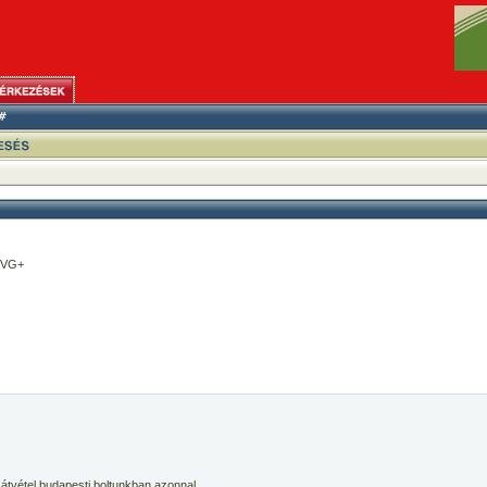
/VG+
 átvétel budapesti boltunkban azonnal