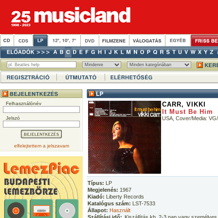
Felhasználónév
CARR, VIKKI
It Must Be Him
Jelszó
USA, Cover/Media: VG
elfelejtettem a jelszavam
Típus:
LP
Megjelenés:
1967
Kiadó:
Liberty Records
Katalógus szám:
LST-7533
Állapot:
Használt
Szállítási idő:
Kiszállítás kb. 2-3 nap vagy személyes