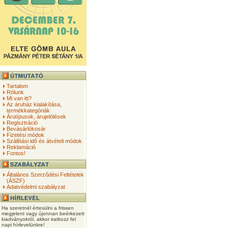
Tartalom
Rólunk
Mi van itt?
Az áruház kialakítása,
termékkategóriák
Árutípusok, árujelölések
Regisztráció
Bevásárlókosár
Fizetési módok
Szállítási idő és átvételi módok
Reklamáció
Fontos!
Általános Szerződési Feltételek
(ÁSZF)
Adatvédelmi szabályzat
Ha szeretnél értesülni a frissen
megjelent vagy újonnan beérkezett
kiadványokról, akkor iratkozz fel
napi hírlevelünkre!