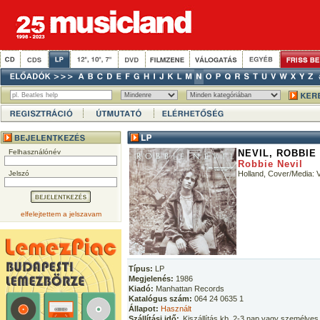
Felhasználónév
NEVIL, ROBBIE
Robbie Nevil
Jelszó
Holland, Cover/Media:
elfelejtettem a jelszavam
Típus:
LP
Megjelenés:
1986
Kiadó:
Manhattan Records
Katalógus szám:
064 24 0635 1
Állapot:
Használt
Szállítási idő:
Kiszállítás kb. 2-3 nap vagy személyes