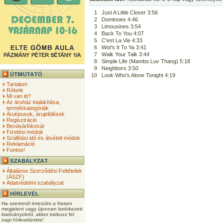
1
Just A Little Closer 3:56
2
Dominoes 4:46
3
Limousines 3:54
4
Back To You 4:07
5
C'est La Vie 4:33
6
Wot's It To Ya 3:41
7
Walk Your Talk 3:44
8
Simple Life (Mambo Luv Thang) 5:18
9
Neighbors 3:50
10
Look Who's Alone Tonight 4:19
Tartalom
Rólunk
Mi van itt?
Az áruház kialakítása,
termékkategóriák
Árutípusok, árujelölések
Regisztráció
Bevásárlókosár
Fizetési módok
Szállítási idő és átvételi módok
Reklamáció
Fontos!
Általános Szerződési Feltételek
(ÁSZF)
Adatvédelmi szabályzat
Ha szeretnél értesülni a frissen
megjelent vagy újonnan beérkezett
kiadványokról, akkor iratkozz fel
napi hírlevelünkre!