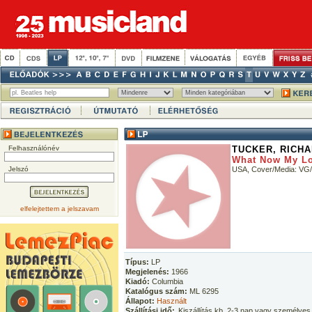
Felhasználónév
TUCKER, RICH
What Now My L
Jelszó
USA, Cover/Media: VG
elfelejtettem a jelszavam
Típus:
LP
Megjelenés:
1966
Kiadó:
Columbia
Katalógus szám:
ML 6295
Állapot:
Használt
Szállítási idő:
Kiszállítás kb. 2-3 nap vagy személyes