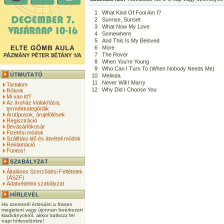
1
What Kind Of Fool Am I?
2
Sunrise, Sunset
3
What Now My Love
4
Somewhere
5
And This Is My Beloved
6
More
7
The Rover
8
When You're Young
9
Who Can I Turn To (When Nobody Needs Me)
10
Melinda
11
Never Will I Marry
Tartalom
12
Why Did I Choose You
Rólunk
Mi van itt?
Az áruház kialakítása,
termékkategóriák
Árutípusok, árujelölések
Regisztráció
Bevásárlókosár
Fizetési módok
Szállítási idő és átvételi módok
Reklamáció
Fontos!
Általános Szerződési Feltételek
(ÁSZF)
Adatvédelmi szabályzat
Ha szeretnél értesülni a frissen
megjelent vagy újonnan beérkezett
kiadványokról, akkor iratkozz fel
napi hírlevelünkre!