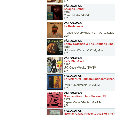
LP
VÁLOGATÁS
Kalapos Ember
1987
Cover/Media: VG/VG+
LP
VÁLOGATÁS
La Résistance
France, Cover/Media: VG+/VG, Gatefold
2LP
VÁLOGATÁS
Lenny Coleman & The Ebbtides Sing 4
1987
UK, Cover/Media: VG/NM, Mono
LP
VÁLOGATÁS
Let's Flat Get It!
1986
UK, Cover/Media: NM/NM
LP
VÁLOGATÁS
Lo Mejor Del Folklore Latinoamerican
Peru, Cover/Media: VG+/NM
LP
VÁLOGATÁS
Norman Granz Jam Session #3
1979
Japan, Cover/Media: VG+/NM
LP
VÁLOGATÁS
Norman Granz Presents Jazz At The P