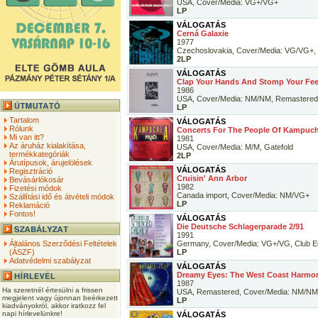
USA, Cover/Media: VG+/VG+
LP
VÁLOGATÁS
Cerná Galaxie
1977
Czechoslovakia, Cover/Media: VG/VG+, 
2LP
VÁLOGATÁS
Clap Your Hands And Stomp Your Feet
1986
USA, Cover/Media: NM/NM, Remastered
LP
Tartalom
VÁLOGATÁS
Rólunk
Concerts For The People Of Kampuc
Mi van itt?
1981
Az áruház kialakítása,
USA, Cover/Media: M/M, Gatefold
termékkategóriák
2LP
Árutípusok, árujelölések
VÁLOGATÁS
Regisztráció
Cruisin' Ann Arbor
Bevásárlókosár
1982
Fizetési módok
Canada import, Cover/Media: NM/VG+
Szállítási idő és átvételi módok
LP
Reklamáció
Fontos!
VÁLOGATÁS
Die Deutsche Schlagerparade 2/91
1991
Általános Szerződési Feltételek
Germany, Cover/Media: VG+/VG, Club Ed
(ÁSZF)
LP
Adatvédelmi szabályzat
VÁLOGATÁS
Dreamy Eyes: The West Coast Harmo
1987
Ha szeretnél értesülni a frissen
USA, Remastered, Cover/Media: NM/NM
megjelent vagy újonnan beérkezett
LP
kiadványokról, akkor iratkozz fel
napi hírlevelünkre!
VÁLOGATÁS