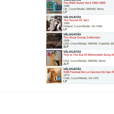
The R&B Scene Vol.2 1963-1969
1986
UK, Cover/Media: NM/NM, Mono
LP
VÁLOGATÁS
The Sound Of Jazz
1986
Holland, Cover/Media: VG+/NM
LP
VÁLOGATÁS
The Vocal Group Collection
1986
USA, Cover/Media: NM/NM, Gatefold, M
2LP
VÁLOGATÁS
This Is The Era Of Memorable Song Hi
USA, Cover/Media: NM/NM, Mono
2LP
VÁLOGATÁS
XXIII Festival De La Cancion De San 
1973
Chile, Cover/Media: VG+/VG
LP