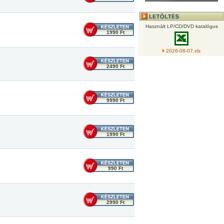
Használt LP/CD/DVD katalógus
1990 Ft
2026-08-07.xls
2490 Ft
9990 Ft
1990 Ft
990 Ft
2990 Ft