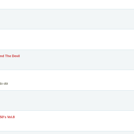
nd The Devil
o obi
50's Vol.8