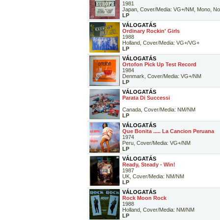
1981
Japan, Cover/Media: VG+/NM, Mono, No
LP
VÁLOGATÁS
Ordinary Rockin' Girls
1988
Holland, Cover/Media: VG+/VG+
LP
VÁLOGATÁS
Ortofon Pick Up Test Record
1984
Denmark, Cover/Media: VG+/NM
LP
VÁLOGATÁS
Parata Di Successi
Canada, Cover/Media: NM/NM
LP
VÁLOGATÁS
Que Bonita ..... La Cancion Peruana
1974
Peru, Cover/Media: VG+/NM
LP
VÁLOGATÁS
Ready, Steady - Win!
1987
UK, Cover/Media: NM/NM
LP
VÁLOGATÁS
Rock Moon Rock
1988
Holland, Cover/Media: NM/NM
LP