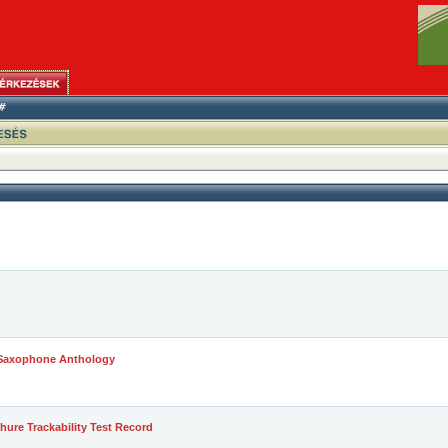
 Saxophone Anthology
Shure Trackability Test Record