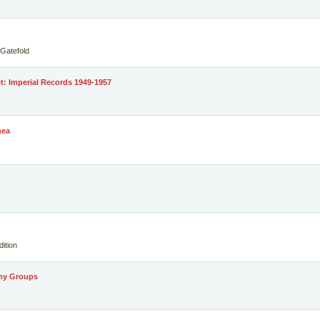
Gatefold
: Imperial Records 1949-1957
hea
ition
ny Groups