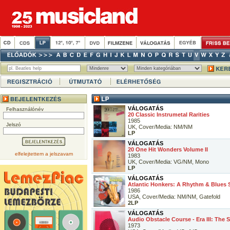
VÁLOGATÁS
Felhasználónév
20 Classic Instrumetal Rarities
1985
Jelszó
UK, Cover/Media: NM/NM
LP
VÁLOGATÁS
20 One Hit Wonders Volume II
elfelejtettem a jelszavam
1983
UK, Cover/Media: VG/NM, Mono
LP
VÁLOGATÁS
Atlantic Honkers: A Rhythm & Blues
1986
USA, Cover/Media: NM/NM, Gatefold
2LP
VÁLOGATÁS
Audio Obstacle Course - Era III: The 
1973