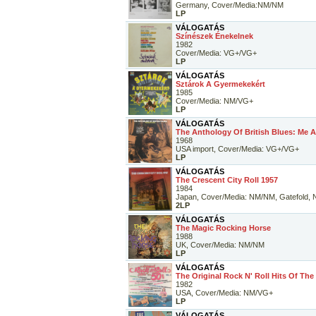
Germany, Cover/Media:NM/NM
LP
VÁLOGATÁS
Színészek Énekelnek
1982
Cover/Media: VG+/VG+
LP
VÁLOGATÁS
Sztárok A Gyermekekért
1985
Cover/Media: NM/VG+
LP
VÁLOGATÁS
The Anthology Of British Blues: Me A
1968
USA import, Cover/Media: VG+/VG+
LP
VÁLOGATÁS
The Crescent City Roll 1957
1984
Japan, Cover/Media: NM/NM, Gatefold, N
2LP
VÁLOGATÁS
The Magic Rocking Horse
1988
UK, Cover/Media: NM/NM
LP
VÁLOGATÁS
The Original Rock N' Roll Hits Of The 
1982
USA, Cover/Media: NM/VG+
LP
VÁLOGATÁS