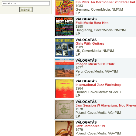
Ein Platz An Der Sonne: 20 Stars Und 
1983
Germany, Cover/Media: NM/NM
LP
VÁLOGATÁS
Folk Music Best Hits
1980
Hong Kong, Cover/Media: NM/NM
LP
VÁLOGATÁS
Girls With Guitars
1989
UK, Cover/Media: NM/NM
LP
VÁLOGATÁS
Imagen Musical De Chile
1977
Peru, Cover/Media: VG+/NM
LP
VÁLOGATÁS
International Jazz Workshop
1964
Holland, Cover/Media: VG/VG+
LP
VÁLOGATÁS
Jam Session W Akwarium: Noc Pierw
1978
Poland, Cover/Media: VG+/NM
LP
VÁLOGATÁS
Jazz Jamboree '79
1979
Poland, Cover/Media: VG+/NM