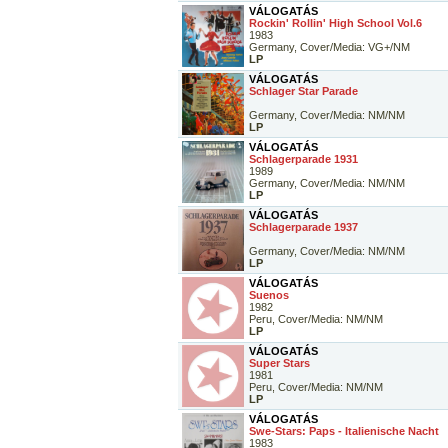
VÁLOGATÁS
Rockin' Rollin' High School Vol.6
1983
Germany, Cover/Media: VG+/NM
LP
VÁLOGATÁS
Schlager Star Parade
Germany, Cover/Media: NM/NM
LP
VÁLOGATÁS
Schlagerparade 1931
1989
Germany, Cover/Media: NM/NM
LP
VÁLOGATÁS
Schlagerparade 1937
Germany, Cover/Media: NM/NM
LP
VÁLOGATÁS
Suenos
1982
Peru, Cover/Media: NM/NM
LP
VÁLOGATÁS
Super Stars
1981
Peru, Cover/Media: NM/NM
LP
VÁLOGATÁS
Swe-Stars: Paps - Italienische Nacht
1983