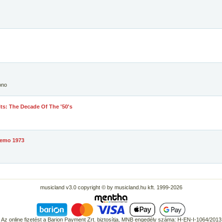
ono
ts: The Decade Of The '50's
Remo 1973
musicland v3.0 copyright © by musicland.hu kft. 1999-2026
Az online fizetést a Barion Payment Zrt. biztosítja, MNB engedély száma: H-EN-I-1064/2013