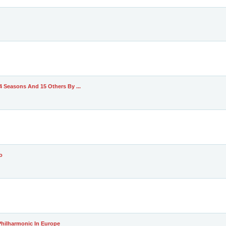
 Seasons And 15 Others By ...
o
hilharmonic In Europe