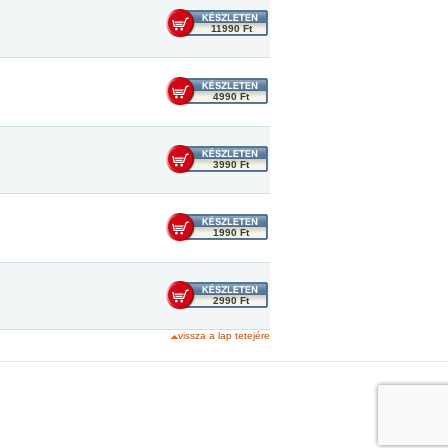
11990 Ft
4990 Ft
3990 Ft
1990 Ft
2990 Ft
vissza a lap tetejére