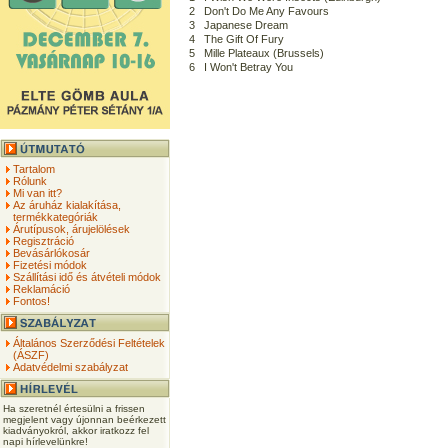
2
Don't Do Me Any Favours
3
Japanese Dream
4
The Gift Of Fury
5
Mille Plateaux (Brussels)
6
I Won't Betray You
Tartalom
Rólunk
Mi van itt?
Az áruház kialakítása,
termékkategóriák
Árutípusok, árujelölések
Regisztráció
Bevásárlókosár
Fizetési módok
Szállítási idő és átvételi módok
Reklamáció
Fontos!
Általános Szerződési Feltételek
(ÁSZF)
Adatvédelmi szabályzat
Ha szeretnél értesülni a frissen
megjelent vagy újonnan beérkezett
kiadványokról, akkor iratkozz fel
napi hírlevelünkre!