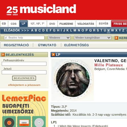
Felhasználónév
VALENTINO, GE
Mille Plateaux
Jelszó
Belgium, Cover/Media
elfelejtettem a jelszavam
Típus:
2LP
Megjelenés:
2014
Szállítási idő:
Kiszállítás kb. 2-3 nap vagy személyes
LP1
1
I Wish We Were Insects (Edinburgh)