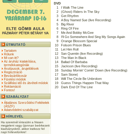
DVD
1
I Walk The Line
2
(Ghost) Riders In The Sky
3
Get Rhythm
4
A Boy Named Sue (live Recording)
5
Big River
6
Ring Of Fire
7
Me And Bobby McGee
8
I'll Go Somewhere And Sing My Songs Again
9
Orange Blossom Special
10
Folsom Prison Blues
11
Let Him Roll
Tartalom
12
San Quentin (live Recording)
Rólunk
Mi van itt?
13
The Man In Black
Az áruház kialakítása,
14
Ballad Of Barbaba
termékkategóriák
15
Jackson (live Recording)
Árutípusok, árujelölések
16
Sunday Mornin' Comin' Down (live Recording)
Regisztráció
17
Sam Stone|
Bevásárlókosár
18
Will The Circle Be Unbroken
Fizetési módok
Szállítási idő és átvételi módok
19
Guess Things Happen That Way
Reklamáció
20
Dark End Of The Line
Fontos!
Általános Szerződési Feltételek
(ÁSZF)
Adatvédelmi szabályzat
Ha szeretnél értesülni a frissen
megjelent vagy újonnan beérkezett
kiadványokról, akkor iratkozz fel
napi hírlevelünkre!