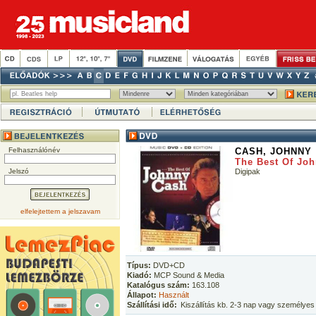
Felhasználónév
CASH, JOHNNY
The Best Of Jo
Jelszó
Digipak
elfelejtettem a jelszavam
Típus:
DVD+CD
Kiadó:
MCP Sound & Media
Katalógus szám:
163.108
Állapot:
Használt
Szállítási idő:
Kiszállítás kb. 2-3 nap vagy személyes