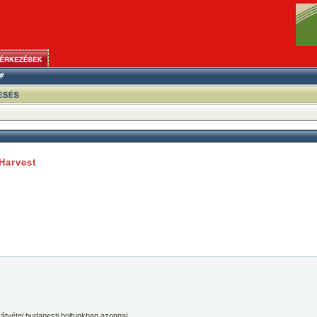
Harvest
 átvétel budapesti boltunkban azonnal