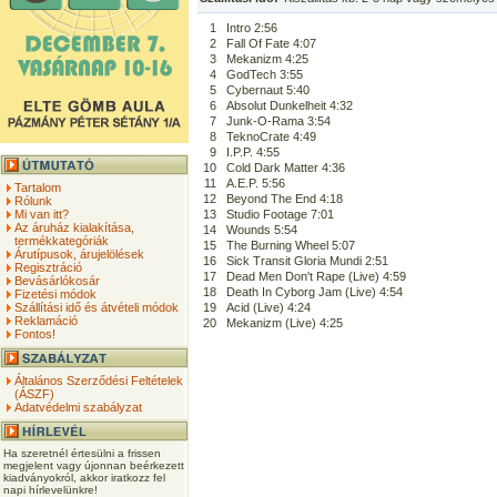
1
Intro 2:56
2
Fall Of Fate 4:07
3
Mekanizm 4:25
4
GodTech 3:55
5
Cybernaut 5:40
6
Absolut Dunkelheit 4:32
7
Junk-O-Rama 3:54
8
TeknoCrate 4:49
9
I.P.P. 4:55
10
Cold Dark Matter 4:36
11
A.E.P. 5:56
Tartalom
12
Beyond The End 4:18
Rólunk
Mi van itt?
13
Studio Footage 7:01
Az áruház kialakítása,
14
Wounds 5:54
termékkategóriák
15
The Burning Wheel 5:07
Árutípusok, árujelölések
16
Sick Transit Gloria Mundi 2:51
Regisztráció
17
Dead Men Don't Rape (Live) 4:59
Bevásárlókosár
18
Death In Cyborg Jam (Live) 4:54
Fizetési módok
Szállítási idő és átvételi módok
19
Acid (Live) 4:24
Reklamáció
20
Mekanizm (Live) 4:25
Fontos!
Általános Szerződési Feltételek
(ÁSZF)
Adatvédelmi szabályzat
Ha szeretnél értesülni a frissen
megjelent vagy újonnan beérkezett
kiadványokról, akkor iratkozz fel
napi hírlevelünkre!