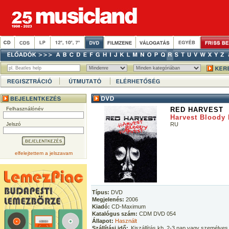
Felhasználónév
RED HARVEST
Harvest Bloody 
Jelszó
RU
elfelejtettem a jelszavam
Típus:
DVD
Megjelenés:
2006
Kiadó:
CD-Maximum
Katalógus szám:
CDM DVD 054
Állapot:
Használt
Szállítási idő:
Kiszállítás kb. 2-3 nap vagy személyes