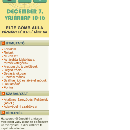
Tartalom
Rólunk
Mi van itt?
Az áruház kialakítása,
termékkategóriák
Árutípusok, árujelölések
Regisztráció
Bevásárlókosár
Fizetési módok
Szállítási idő és átvételi módok
Reklamáció
Fontos!
Általános Szerződési Feltételek
(ÁSZF)
Adatvédelmi szabályzat
Ha szeretnél értesülni a frissen
megjelent vagy újonnan beérkezett
kiadványokról, akkor iratkozz fel
napi hírlevelünkre!