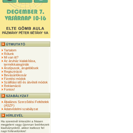
Tartalom
Rólunk
Mi van itt?
Az áruház kialakítása,
termékkategóriák
Árutípusok, árujelölések
Regisztráció
Bevásárlókosár
Fizetési módok
Szállítási idő és átvételi módok
Reklamáció
Fontos!
Általános Szerződési Feltételek
(ÁSZF)
Adatvédelmi szabályzat
Ha szeretnél értesülni a frissen
megjelent vagy újonnan beérkezett
kiadványokról, akkor iratkozz fel
napi hírlevelünkre!