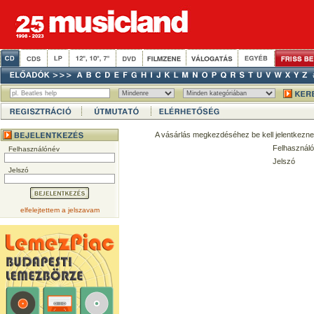
A vásárlás megkezdéséhez be kell jelentkezne
Felhasználó
Felhasználónév
Jelszó
Jelszó
elfelejtettem a jelszavam