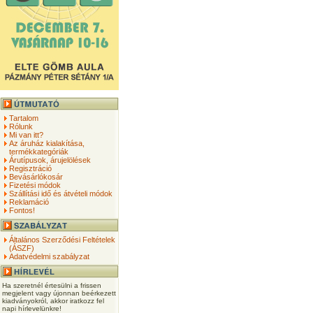
Tartalom
Rólunk
Mi van itt?
Az áruház kialakítása,
termékkategóriák
Árutípusok, árujelölések
Regisztráció
Bevásárlókosár
Fizetési módok
Szállítási idő és átvételi módok
Reklamáció
Fontos!
Általános Szerződési Feltételek
(ÁSZF)
Adatvédelmi szabályzat
Ha szeretnél értesülni a frissen
megjelent vagy újonnan beérkezett
kiadványokról, akkor iratkozz fel
napi hírlevelünkre!