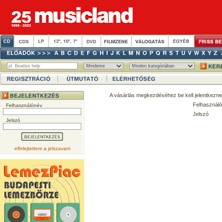
A vásárlás megkezdéséhez be kell jelentkezne
Felhasználó
Felhasználónév
Jelszó
Jelszó
elfelejtettem a jelszavam