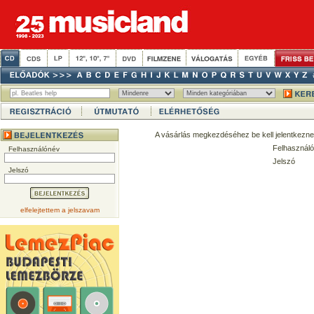
A vásárlás megkezdéséhez be kell jelentkezne
Felhasználó
Felhasználónév
Jelszó
Jelszó
elfelejtettem a jelszavam