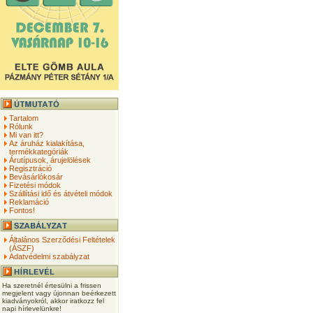
Tartalom
Rólunk
Mi van itt?
Az áruház kialakítása,
termékkategóriák
Árutípusok, árujelölések
Regisztráció
Bevásárlókosár
Fizetési módok
Szállítási idő és átvételi módok
Reklamáció
Fontos!
Általános Szerződési Feltételek
(ÁSZF)
Adatvédelmi szabályzat
Ha szeretnél értesülni a frissen
megjelent vagy újonnan beérkezett
kiadványokról, akkor iratkozz fel
napi hírlevelünkre!