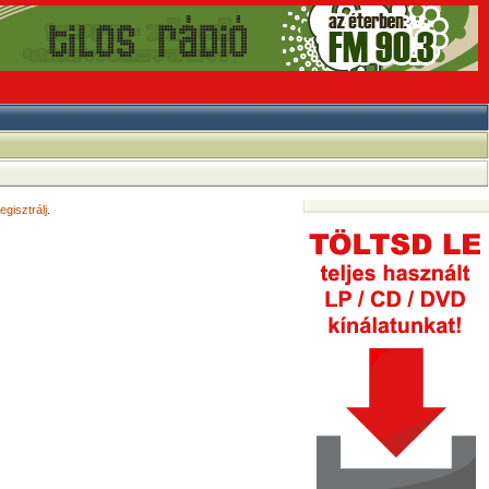
egisztrálj
.