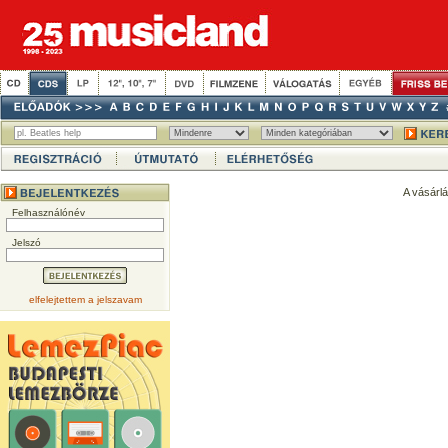
A vásárl
Felhasználónév
Jelszó
elfelejtettem a jelszavam