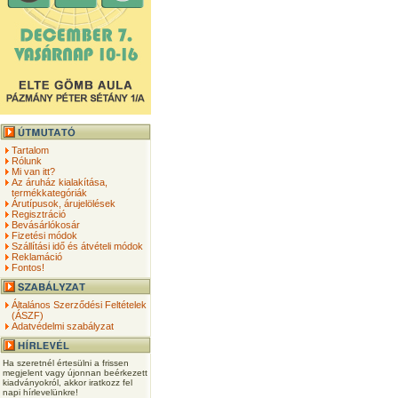
Tartalom
Rólunk
Mi van itt?
Az áruház kialakítása,
termékkategóriák
Árutípusok, árujelölések
Regisztráció
Bevásárlókosár
Fizetési módok
Szállítási idő és átvételi módok
Reklamáció
Fontos!
Általános Szerződési Feltételek
(ÁSZF)
Adatvédelmi szabályzat
Ha szeretnél értesülni a frissen
megjelent vagy újonnan beérkezett
kiadványokról, akkor iratkozz fel
napi hírlevelünkre!