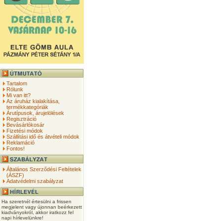
Tartalom
Rólunk
Mi van itt?
Az áruház kialakítása,
termékkategóriák
Árutípusok, árujelölések
Regisztráció
Bevásárlókosár
Fizetési módok
Szállítási idő és átvételi módok
Reklamáció
Fontos!
Általános Szerződési Feltételek
(ÁSZF)
Adatvédelmi szabályzat
Ha szeretnél értesülni a frissen
megjelent vagy újonnan beérkezett
kiadványokról, akkor iratkozz fel
napi hírlevelünkre!