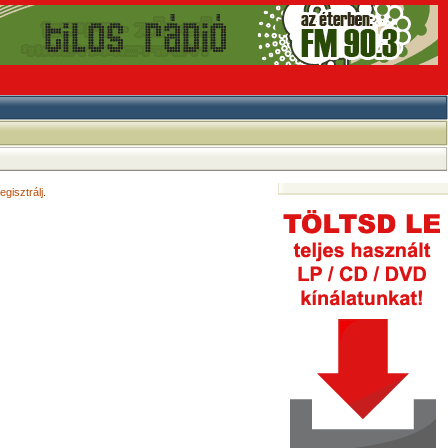
egisztrálj
.