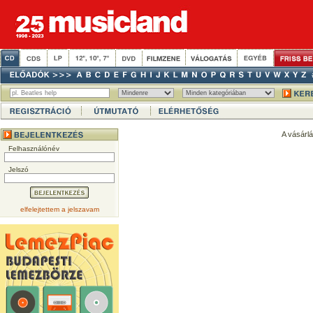
A vásárl
Felhasználónév
Jelszó
elfelejtettem a jelszavam