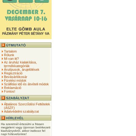
Tartalom
Rólunk
Mi van itt?
Az áruház kialakítása,
termékkategóriák
Árutípusok, árujelölések
Regisztráció
Bevásárlókosár
Fizetési módok
Szállítási idő és átvételi módok
Reklamáció
Fontos!
Általános Szerződési Feltételek
(ÁSZF)
Adatvédelmi szabályzat
Ha szeretnél értesülni a frissen
megjelent vagy újonnan beérkezett
kiadványokról, akkor iratkozz fel
napi hírlevelünkre!