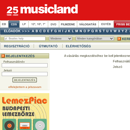
A vásárlás megkezdéséhez be kell jelentkezne
Felhasználó
Felhasználónév
Jelszó
Jelszó
elfelejtettem a jelszavam