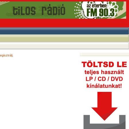
egisztrálj
.