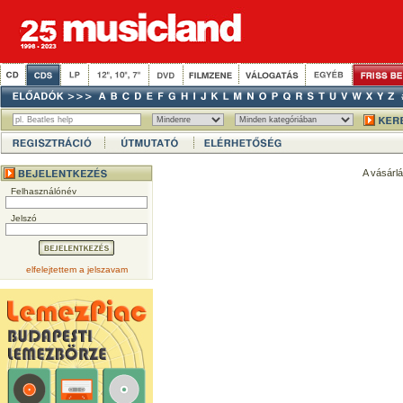
A vásárl
Felhasználónév
Jelszó
elfelejtettem a jelszavam