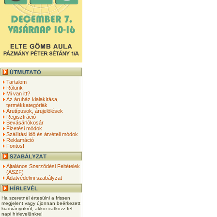
Tartalom
Rólunk
Mi van itt?
Az áruház kialakítása,
termékkategóriák
Árutípusok, árujelölések
Regisztráció
Bevásárlókosár
Fizetési módok
Szállítási idő és átvételi módok
Reklamáció
Fontos!
Általános Szerződési Feltételek
(ÁSZF)
Adatvédelmi szabályzat
Ha szeretnél értesülni a frissen
megjelent vagy újonnan beérkezett
kiadványokról, akkor iratkozz fel
napi hírlevelünkre!