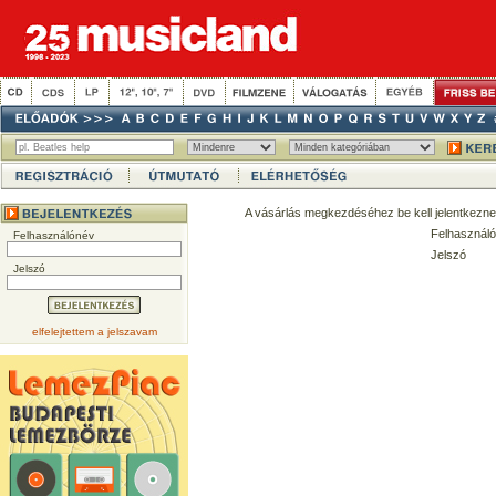
A vásárlás megkezdéséhez be kell jelentkezne
Felhasználó
Felhasználónév
Jelszó
Jelszó
elfelejtettem a jelszavam