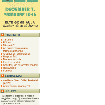
Tartalom
Rólunk
Mi van itt?
Az áruház kialakítása,
termékkategóriák
Árutípusok, árujelölések
Regisztráció
Bevásárlókosár
Fizetési módok
Szállítási idő és átvételi módok
Reklamáció
Fontos!
Általános Szerződési Feltételek
(ÁSZF)
Adatvédelmi szabályzat
Ha szeretnél értesülni a frissen
megjelent vagy újonnan beérkezett
kiadványokról, akkor iratkozz fel
napi hírlevelünkre!