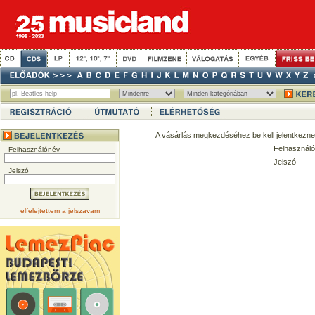
A vásárlás megkezdéséhez be kell jelentkezne
Felhasználó
Felhasználónév
Jelszó
Jelszó
elfelejtettem a jelszavam