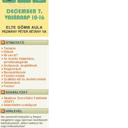
Tartalom
Rólunk
Mi van itt?
Az áruház kialakítása,
termékkategóriák
Árutípusok, árujelölések
Regisztráció
Bevásárlókosár
Fizetési módok
Szállítási idő és átvételi módok
Reklamáció
Fontos!
Általános Szerződési Feltételek
(ÁSZF)
Adatvédelmi szabályzat
Ha szeretnél értesülni a frissen
megjelent vagy újonnan beérkezett
kiadványokról, akkor iratkozz fel
napi hírlevelünkre!