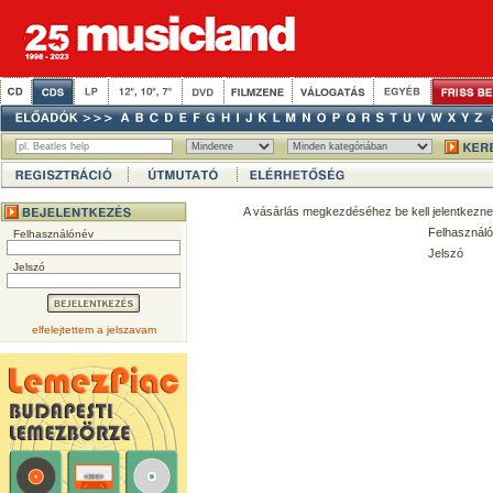
A vásárlás megkezdéséhez be kell jelentkezne
Felhasználó
Felhasználónév
Jelszó
Jelszó
elfelejtettem a jelszavam