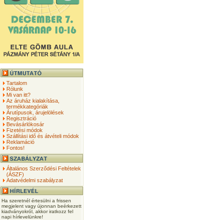
Tartalom
Rólunk
Mi van itt?
Az áruház kialakítása,
termékkategóriák
Árutípusok, árujelölések
Regisztráció
Bevásárlókosár
Fizetési módok
Szállítási idő és átvételi módok
Reklamáció
Fontos!
Általános Szerződési Feltételek
(ÁSZF)
Adatvédelmi szabályzat
Ha szeretnél értesülni a frissen
megjelent vagy újonnan beérkezett
kiadványokról, akkor iratkozz fel
napi hírlevelünkre!