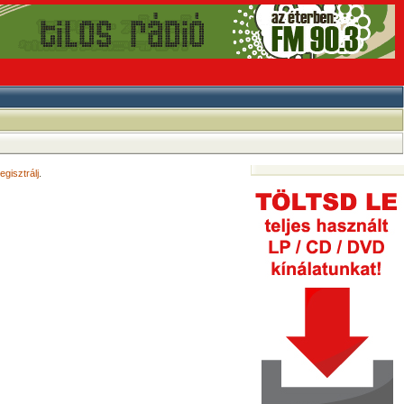
egisztrálj
.