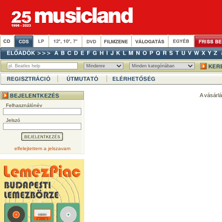
A vásárl
Felhasználónév
Jelszó
elfelejtettem a jelszavam