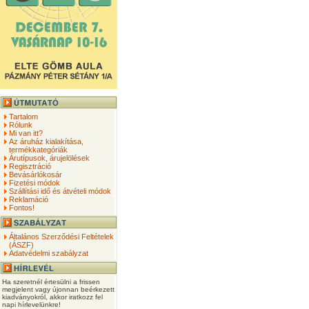
Tartalom
Rólunk
Mi van itt?
Az áruház kialakítása,
termékkategóriák
Árutípusok, árujelölések
Regisztráció
Bevásárlókosár
Fizetési módok
Szállítási idő és átvételi módok
Reklamáció
Fontos!
Általános Szerződési Feltételek
(ÁSZF)
Adatvédelmi szabályzat
Ha szeretnél értesülni a frissen
megjelent vagy újonnan beérkezett
kiadványokról, akkor iratkozz fel
napi hírlevelünkre!