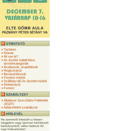
Tartalom
Rólunk
Mi van itt?
Az áruház kialakítása,
termékkategóriák
Árutípusok, árujelölések
Regisztráció
Bevásárlókosár
Fizetési módok
Szállítási idő és átvételi módok
Reklamáció
Fontos!
Általános Szerződési Feltételek
(ÁSZF)
Adatvédelmi szabályzat
Ha szeretnél értesülni a frissen
megjelent vagy újonnan beérkezett
kiadványokról, akkor iratkozz fel
napi hírlevelünkre!