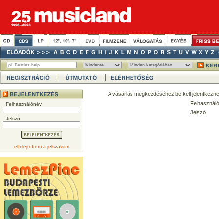
A vásárlás megkezdéséhez be kell jelentkezne
Felhasználó
Felhasználónév
Jelszó
Jelszó
elfelejtettem a jelszavam