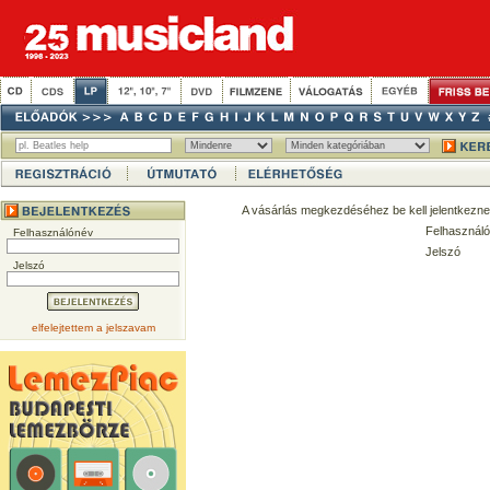
A vásárlás megkezdéséhez be kell jelentkezne
Felhasználó
Felhasználónév
Jelszó
Jelszó
elfelejtettem a jelszavam