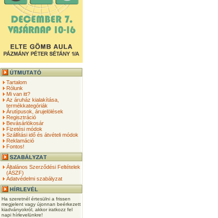
Tartalom
Rólunk
Mi van itt?
Az áruház kialakítása,
termékkategóriák
Árutípusok, árujelölések
Regisztráció
Bevásárlókosár
Fizetési módok
Szállítási idő és átvételi módok
Reklamáció
Fontos!
Általános Szerződési Feltételek
(ÁSZF)
Adatvédelmi szabályzat
Ha szeretnél értesülni a frissen
megjelent vagy újonnan beérkezett
kiadványokról, akkor iratkozz fel
napi hírlevelünkre!