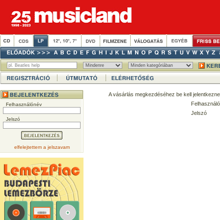
A vásárlás megkezdéséhez be kell jelentkezne
Felhasználó
Felhasználónév
Jelszó
Jelszó
elfelejtettem a jelszavam