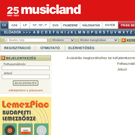
A vásárlás megkezdéséhez be kell jelentkezne
Felhasználó
Felhasználónév
Jelszó
Jelszó
elfelejtettem a jelszavam