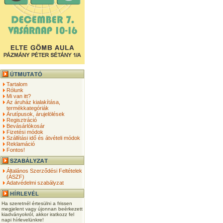
Tartalom
Rólunk
Mi van itt?
Az áruház kialakítása,
termékkategóriák
Árutípusok, árujelölések
Regisztráció
Bevásárlókosár
Fizetési módok
Szállítási idő és átvételi módok
Reklamáció
Fontos!
Általános Szerződési Feltételek
(ÁSZF)
Adatvédelmi szabályzat
Ha szeretnél értesülni a frissen
megjelent vagy újonnan beérkezett
kiadványokról, akkor iratkozz fel
napi hírlevelünkre!