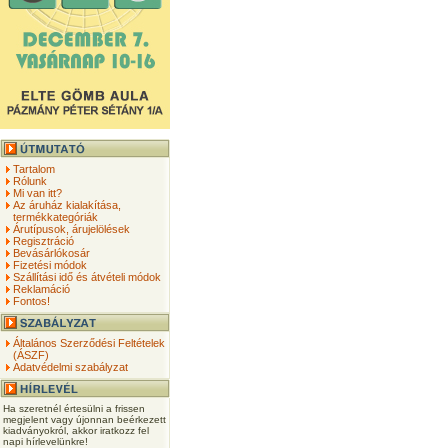
Tartalom
Rólunk
Mi van itt?
Az áruház kialakítása,
termékkategóriák
Árutípusok, árujelölések
Regisztráció
Bevásárlókosár
Fizetési módok
Szállítási idő és átvételi módok
Reklamáció
Fontos!
Általános Szerződési Feltételek
(ÁSZF)
Adatvédelmi szabályzat
Ha szeretnél értesülni a frissen
megjelent vagy újonnan beérkezett
kiadványokról, akkor iratkozz fel
napi hírlevelünkre!