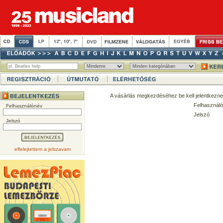
A vásárlás megkezdéséhez be kell jelentkezne
Felhasználó
Felhasználónév
Jelszó
Jelszó
elfelejtettem a jelszavam