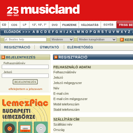
Felhasználónév
FELHASZNÁLÓ ADATAI
Jelszó
Felhasználónév
Jelszó
Jelszó mégegyszer
Név
elfelejtettem a jelszavam
E-mail cím
E-mail cím mégegyszer
Mobil telefonszám
Stabil telefonszám
SZÁLLÍTÁSI CÍM
Szállítási név
Ország