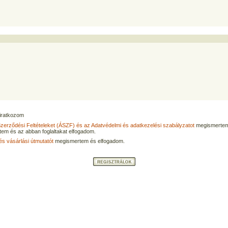
eliratkozom
Szerződési Feltételeket (ÁSZF) és az Adatvédelmi és adatkezelési szabályzatot
megismertem
tem és az abban foglaltakat elfogadom.
és vásárlási útmutatót
megismertem és elfogadom.