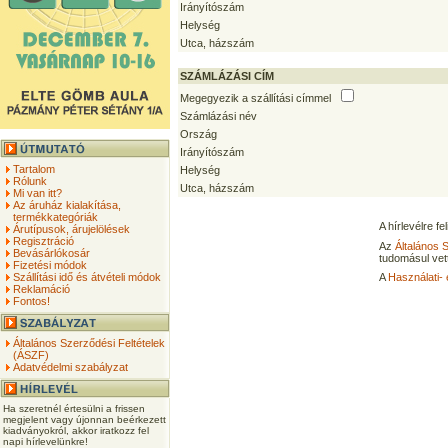
Irányítószám
Helység
Utca, házszám
SZÁMLÁZÁSI CÍM
Megegyezik a szállítási címmel
Számlázási név
Ország
Irányítószám
Tartalom
Helység
Rólunk
Utca, házszám
Mi van itt?
Az áruház kialakítása,
termékkategóriák
A hírlevélre f
Árutípusok, árujelölések
Regisztráció
Az
Általános 
Bevásárlókosár
tudomásul vet
Fizetési módok
Szállítási idő és átvételi módok
A
Használati- 
Reklamáció
Fontos!
Általános Szerződési Feltételek
(ÁSZF)
Adatvédelmi szabályzat
Ha szeretnél értesülni a frissen
megjelent vagy újonnan beérkezett
kiadványokról, akkor iratkozz fel
napi hírlevelünkre!