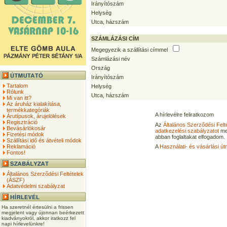
Irányítószám
Helység
Utca, házszám
SZÁMLÁZÁSI CÍM
Megegyezik a szállítási címmel
Számlázási név
Ország
Irányítószám
Tartalom
Helység
Rólunk
Utca, házszám
Mi van itt?
Az áruház kialakítása,
termékkategóriák
A hírlevélre feliratkozom
Árutípusok, árujelölések
Regisztráció
Az
Általános Szerződési Felt
Bevásárlókosár
adatkezelési szabályzatot
me
Fizetési módok
abban foglaltakat elfogadom.
Szállítási idő és átvételi módok
Reklamáció
A
Használati- és vásárlási út
Fontos!
Általános Szerződési Feltételek
(ÁSZF)
Adatvédelmi szabályzat
Ha szeretnél értesülni a frissen
megjelent vagy újonnan beérkezett
kiadványokról, akkor iratkozz fel
napi hírlevelünkre!