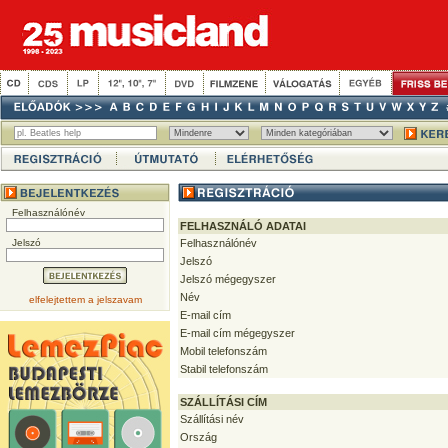
Felhasználónév
FELHASZNÁLÓ ADATAI
Jelszó
Felhasználónév
Jelszó
Jelszó mégegyszer
Név
elfelejtettem a jelszavam
E-mail cím
E-mail cím mégegyszer
Mobil telefonszám
Stabil telefonszám
SZÁLLÍTÁSI CÍM
Szállítási név
Ország