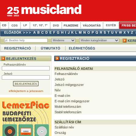
Felhasználónév
FELHASZNÁLÓ ADATAI
Jelszó
Felhasználónév
Jelszó
Jelszó mégegyszer
Név
elfelejtettem a jelszavam
E-mail cím
E-mail cím mégegyszer
Mobil telefonszám
Stabil telefonszám
SZÁLLÍTÁSI CÍM
Szállítási név
Ország