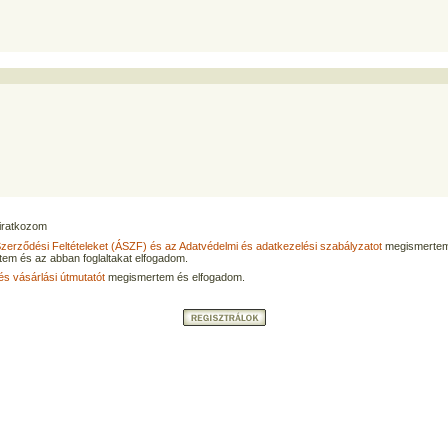
eliratkozom
Szerződési Feltételeket (ÁSZF) és az Adatvédelmi és adatkezelési szabályzatot
megismertem
tem és az abban foglaltakat elfogadom.
és vásárlási útmutatót
megismertem és elfogadom.