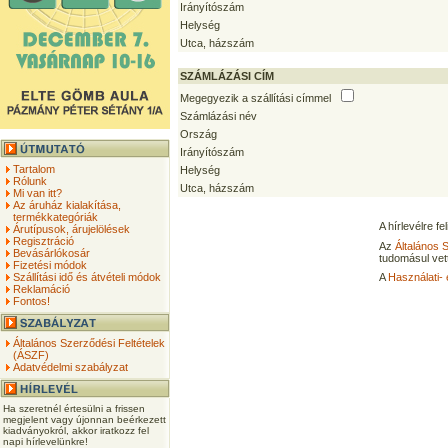
Irányítószám
Helység
Utca, házszám
SZÁMLÁZÁSI CÍM
Megegyezik a szállítási címmel
Számlázási név
Ország
Irányítószám
Tartalom
Helység
Rólunk
Utca, házszám
Mi van itt?
Az áruház kialakítása,
termékkategóriák
A hírlevélre f
Árutípusok, árujelölések
Regisztráció
Az
Általános 
Bevásárlókosár
tudomásul vet
Fizetési módok
Szállítási idő és átvételi módok
A
Használati- 
Reklamáció
Fontos!
Általános Szerződési Feltételek
(ÁSZF)
Adatvédelmi szabályzat
Ha szeretnél értesülni a frissen
megjelent vagy újonnan beérkezett
kiadványokról, akkor iratkozz fel
napi hírlevelünkre!