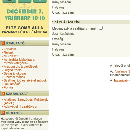
Irányítószám
Helység
Utca, házszám
SZÁMLÁZÁSI CÍM
Megegyezik a szállítási címmel
Számlázási név
Ország
Irányítószám
Tartalom
Helység
Rólunk
Utca, házszám
Mi van itt?
Az áruház kialakítása,
termékkategóriák
A hírlevélre f
Árutípusok, árujelölések
Regisztráció
Az
Általános 
Bevásárlókosár
tudomásul vet
Fizetési módok
Szállítási idő és átvételi módok
A
Használati- 
Reklamáció
Fontos!
Általános Szerződési Feltételek
(ÁSZF)
Adatvédelmi szabályzat
Ha szeretnél értesülni a frissen
megjelent vagy újonnan beérkezett
kiadványokról, akkor iratkozz fel
napi hírlevelünkre!