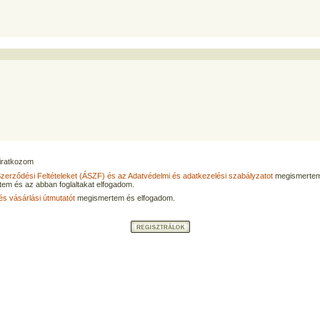
eliratkozom
Szerződési Feltételeket (ÁSZF) és az Adatvédelmi és adatkezelési szabályzatot
megismertem
tem és az abban foglaltakat elfogadom.
és vásárlási útmutatót
megismertem és elfogadom.