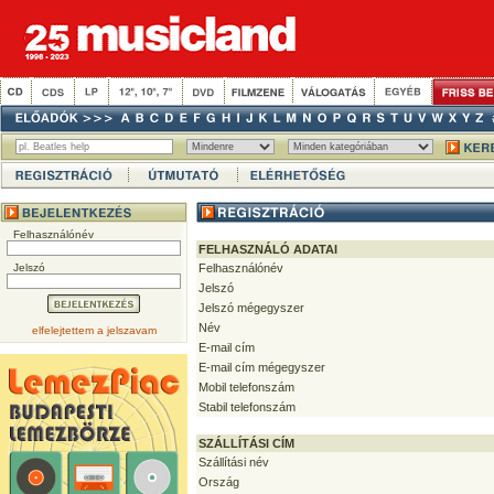
Felhasználónév
FELHASZNÁLÓ ADATAI
Jelszó
Felhasználónév
Jelszó
Jelszó mégegyszer
Név
elfelejtettem a jelszavam
E-mail cím
E-mail cím mégegyszer
Mobil telefonszám
Stabil telefonszám
SZÁLLÍTÁSI CÍM
Szállítási név
Ország