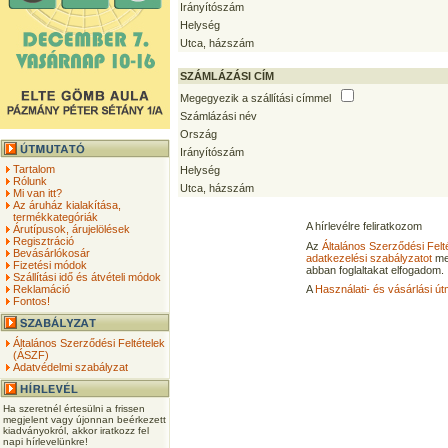
Irányítószám
Helység
Utca, házszám
SZÁMLÁZÁSI CÍM
Megegyezik a szállítási címmel
Számlázási név
Ország
Irányítószám
Tartalom
Helység
Rólunk
Utca, házszám
Mi van itt?
Az áruház kialakítása,
termékkategóriák
A hírlevélre feliratkozom
Árutípusok, árujelölések
Regisztráció
Az
Általános Szerződési Felt
Bevásárlókosár
adatkezelési szabályzatot
me
Fizetési módok
abban foglaltakat elfogadom.
Szállítási idő és átvételi módok
Reklamáció
A
Használati- és vásárlási út
Fontos!
Általános Szerződési Feltételek
(ÁSZF)
Adatvédelmi szabályzat
Ha szeretnél értesülni a frissen
megjelent vagy újonnan beérkezett
kiadványokról, akkor iratkozz fel
napi hírlevelünkre!