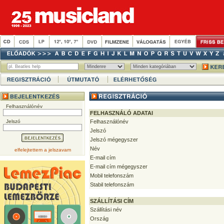
Felhasználónév
FELHASZNÁLÓ ADATAI
Jelszó
Felhasználónév
Jelszó
Jelszó mégegyszer
Név
elfelejtettem a jelszavam
E-mail cím
E-mail cím mégegyszer
Mobil telefonszám
Stabil telefonszám
SZÁLLÍTÁSI CÍM
Szállítási név
Ország